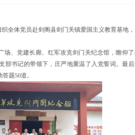
部组织全体党员赴剑阁县剑门关镇爱国主义教育基地
广场、党建长廊、红军攻克剑门关纪念馆，瞻仰了
支部书记的带领下，庄严地重温了入党誓词。最后
答题50道。