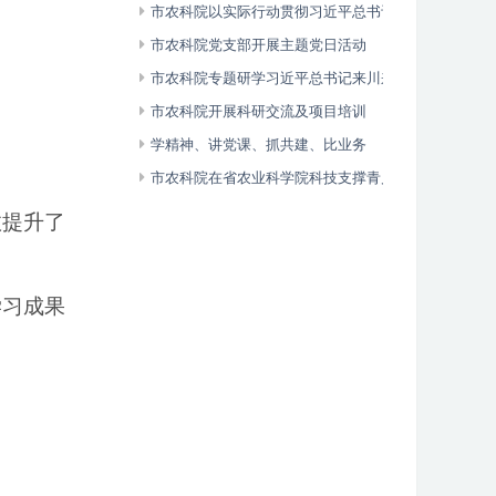
市农科院以实际行动贯彻习近平总书记来广
视察重要指示精神
市农科院党支部开展主题党日活动
市农科院专题研学习近平总书记来川来广视
察重要指示精神
市农科院开展科研交流及项目培训
学精神、讲党课、抓共建、比业务
市农科院在省农业科学院科技支撑青川县现
代农业高质量发展座谈会上发言
效提升了
学习成果