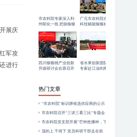
市农科院专家深入利
广元市农科院在全市
州昭化一线 把脉猕猴
科技赋能猕猴桃、茶
，开展庆
桃夏季管护“开良方”
叶产业高质量发展推
进会上做项目专题汇
报
红军攻
四川猕猴桃产业创新
省水果创新团队岗位
还进行
升级研讨会在蓉召开
专家赴江油剑阁两地
调研指导果园高温热
害
热门文章
“市农科院”标识牌候选供应商的公示
市农科院召开“三讲三看三比”专题会
市农科院党支部开展“芒种抢播种，下地学
先进”主题党日活动
顶的上 干得下 党员科研干部走在前