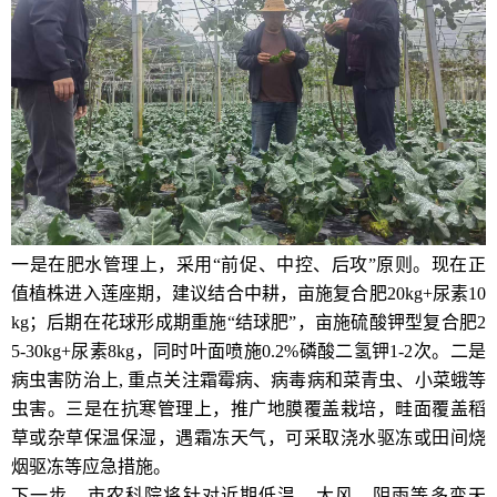
一是在肥水管理上，采用“前促、中控、后攻”原则。现在正
值植株进入莲座期，建议结合中耕，亩施复合肥20kg+尿素10
kg；后期在花球形成期重施“结球肥”，亩施硫酸钾型复合肥2
5-30kg+尿素8kg，同时叶面喷施0.2%磷酸二氢钾1-2次。二是
病虫害防治上, 重点关注霜霉病、病毒病和菜青虫、小菜蛾等
虫害。三是在抗寒管理上，推广地膜覆盖栽培，畦面覆盖稻
草或杂草保温保湿，遇霜冻天气，可采取浇水驱冻或田间烧
烟驱冻等应急措施。
下一步，市农科院将针对近期低温、大风、阴雨等多变天